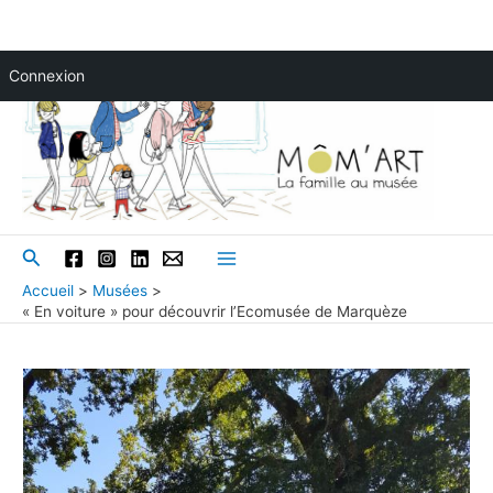
Aller
Connexion
au
contenu
Rechercher
Main
Accueil
Musées
« En voiture » pour découvrir l’Ecomusée de Marquèze
Menu