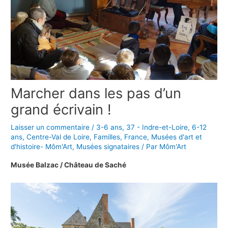
Marcher dans les pas d’un
grand écrivain !
Laisser un commentaire
/
3-6 ans
,
37 - Indre-et-Loire
,
6-12
ans
,
Centre-Val de Loire
,
Familles
,
France
,
Musées d'art et
d'histoire- Môm'Art
,
Musées signataires
/ Par
Môm'Art
Musée Balzac / Château de Saché