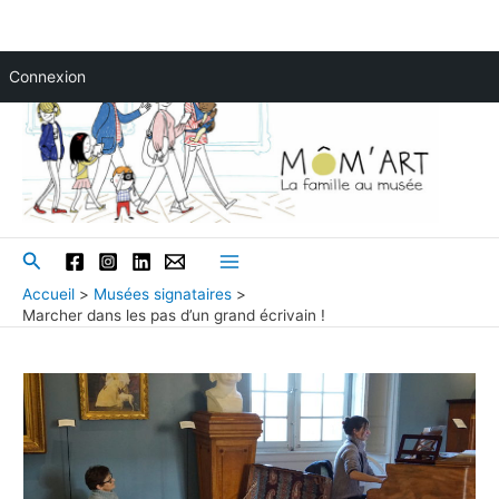
Aller
Connexion
au
contenu
Rechercher
Main
Accueil
Musées signataires
Marcher dans les pas d’un grand écrivain !
Menu