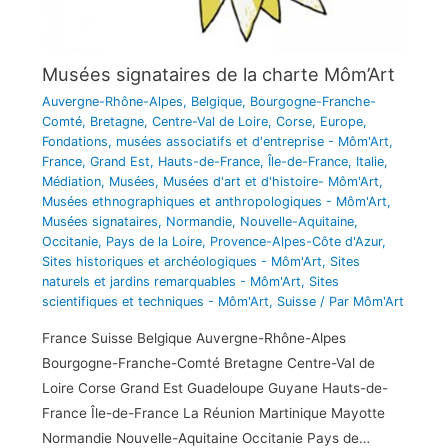
Musées signataires de la charte Môm’Art
Auvergne-Rhône-Alpes
,
Belgique
,
Bourgogne-Franche-
Comté
,
Bretagne
,
Centre-Val de Loire
,
Corse
,
Europe
,
Fondations, musées associatifs et d'entreprise - Môm'Art
,
France
,
Grand Est
,
Hauts-de-France
,
Île-de-France
,
Italie
,
Médiation
,
Musées
,
Musées d'art et d'histoire- Môm'Art
,
Musées ethnographiques et anthropologiques - Môm'Art
,
Musées signataires
,
Normandie
,
Nouvelle-Aquitaine
,
Occitanie
,
Pays de la Loire
,
Provence-Alpes-Côte d'Azur
,
Sites historiques et archéologiques - Môm'Art
,
Sites
naturels et jardins remarquables - Môm'Art
,
Sites
scientifiques et techniques - Môm'Art
,
Suisse
/ Par
Môm'Art
France Suisse Belgique Auvergne-Rhône-Alpes
Bourgogne-Franche-Comté Bretagne Centre-Val de
Loire Corse Grand Est Guadeloupe Guyane Hauts-de-
France Île-de-France La Réunion Martinique Mayotte
Normandie Nouvelle-Aquitaine Occitanie Pays de…