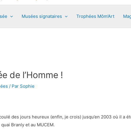
usée
Musées signataires
Trophées Môm’Art
Mag
ée de l’Homme !
ées
/ Par
Sophie
ulé des jours heureux (enfin, je crois) jusqu’en 2003 où il a 
 quai Branly et au MUCEM.