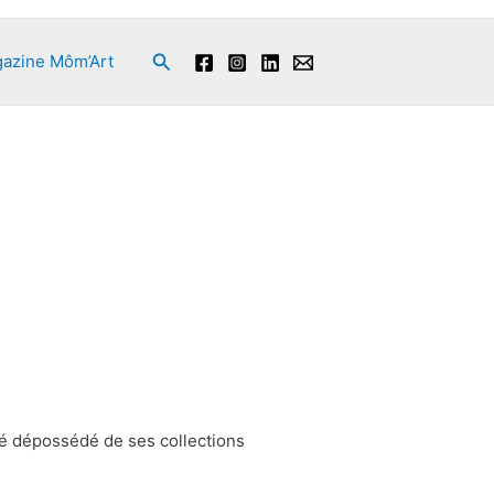
Rechercher
azine Môm’Art
été dépossédé de ses collections