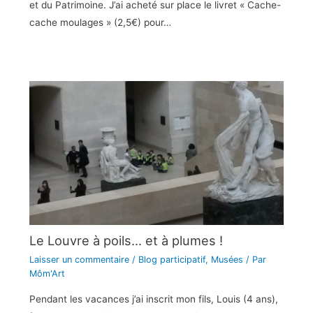
et du Patrimoine. J’ai acheté sur place le livret « Cache-
cache moulages » (2,5€) pour…
Le Louvre à poils… et à plumes !
Laisser un commentaire
/
Blog participatif
,
Musées
/ Par
Môm'Art
Pendant les vacances j’ai inscrit mon fils, Louis (4 ans),