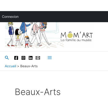
Aller
Connexion
au
contenu
Rechercher
Main
Accueil
Beaux-Arts
Menu
Beaux-Arts