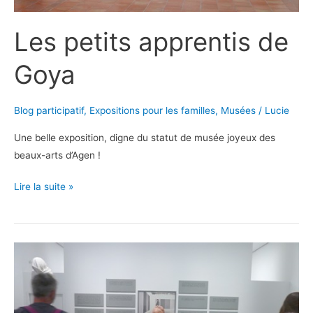
Les petits apprentis de
Goya
Blog participatif
,
Expositions pour les familles
,
Musées
/
Lucie
Une belle exposition, digne du statut de musée joyeux des
beaux-arts d’Agen !
Les
Lire la suite »
petits
apprentis
de
Goya