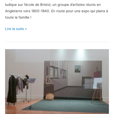
ludique sur l’école de Bristol, un groupe d’artistes réunis en
Angleterre vers 1800-1840. En route pour une expo qui plaira à
toute la famille !
L’expo
Lire la suite »
kids-
friendly
Absolutely
Bizarre