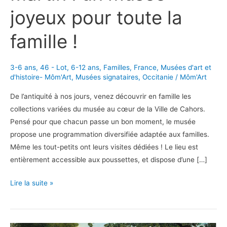
joyeux pour toute la
famille !
3-6 ans
,
46 - Lot
,
6-12 ans
,
Familles
,
France
,
Musées d'art et
d'histoire- Môm'Art
,
Musées signataires
,
Occitanie
/
Môm'Art
De l’antiquité à nos jours, venez découvrir en famille les
collections variées du musée au cœur de la Ville de Cahors.
Pensé pour que chacun passe un bon moment, le musée
propose une programmation diversifiée adaptée aux familles.
Même les tout-petits ont leurs visites dédiées ! Le lieu est
entièrement accessible aux poussettes, et dispose d’une […]
Le
Lire la suite »
musée
Henri-
Martin :