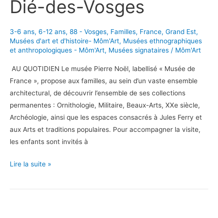
Dié-des-Vosges
3-6 ans
,
6-12 ans
,
88 - Vosges
,
Familles
,
France
,
Grand Est
,
Musées d'art et d'histoire- Môm'Art
,
Musées ethnographiques
et anthropologiques - Môm'Art
,
Musées signataires
/
Môm'Art
AU QUOTIDIEN Le musée Pierre Noël, labellisé « Musée de
France », propose aux familles, au sein d’un vaste ensemble
architectural, de découvrir l’ensemble de ses collections
permanentes : Ornithologie, Militaire, Beaux-Arts, XXe siècle,
Archéologie, ainsi que les espaces consacrés à Jules Ferry et
aux Arts et traditions populaires. Pour accompagner la visite,
les enfants sont invités à
En
Lire la suite »
visite
au
Musée
Pierre-