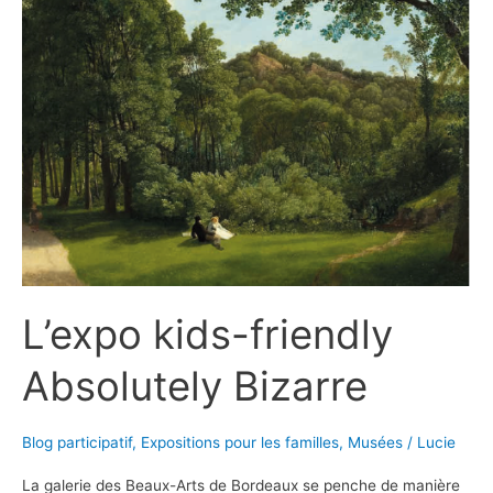
un
musée
joyeux
pour
toute
la
famille !
L’expo kids-friendly
Absolutely Bizarre
Blog participatif
,
Expositions pour les familles
,
Musées
/
Lucie
La galerie des Beaux-Arts de Bordeaux se penche de manière