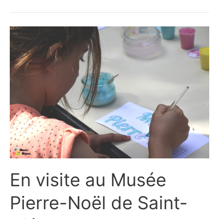
la
matière.
Prière
de
toucher
En visite au Musée
Pierre-Noël de Saint-