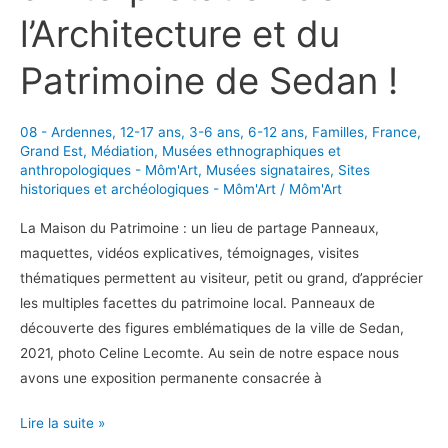
l’Architecture et du
Patrimoine de Sedan !
08 - Ardennes
,
12-17 ans
,
3-6 ans
,
6-12 ans
,
Familles
,
France
,
Grand Est
,
Médiation
,
Musées ethnographiques et
anthropologiques - Môm'Art
,
Musées signataires
,
Sites
historiques et archéologiques - Môm'Art
/
Môm'Art
La Maison du Patrimoine : un lieu de partage Panneaux,
maquettes, vidéos explicatives, témoignages, visites
thématiques permettent au visiteur, petit ou grand, d’apprécier
les multiples facettes du patrimoine local. Panneaux de
découverte des figures emblématiques de la ville de Sedan,
2021, photo Celine Lecomte. Au sein de notre espace nous
avons une exposition permanente consacrée à
En
Lire la suite »
famille