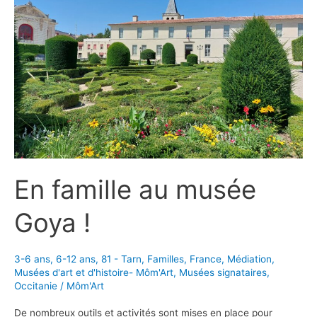
Ardèche
!
En famille au musée
Goya !
3-6 ans
,
6-12 ans
,
81 - Tarn
,
Familles
,
France
,
Médiation
,
Musées d'art et d'histoire- Môm'Art
,
Musées signataires
,
Occitanie
/
Môm'Art
De nombreux outils et activités sont mises en place pour