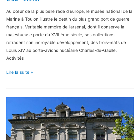
Au cœur de la plus belle rade d’Europe, le musée national de la
Marine à Toulon illustre le destin du plus grand port de guerre
français. Véritable mémoire de l’arsenal, dont il conserve la
majestueuse porte du XVIIIème siècle, ses collections
retracent son incroyable développement, des trois-mâts de
Louis XIV au porte-avions nucléaire Charles-de-Gaulle.
Activités
Cap
Lire la suite »
sur
le
musée
national
de
la
Marine
à