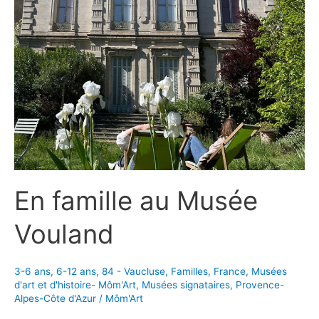
Toulon !
En famille au Musée
Vouland
3-6 ans
,
6-12 ans
,
84 - Vaucluse
,
Familles
,
France
,
Musées
d'art et d'histoire- Môm'Art
,
Musées signataires
,
Provence-
Alpes-Côte d'Azur
/
Môm'Art