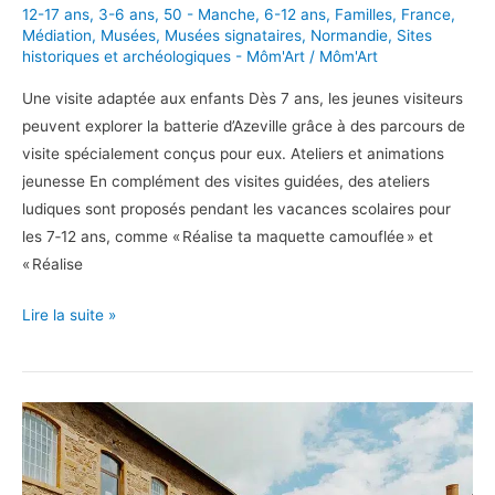
12-17 ans
,
3-6 ans
,
50 - Manche
,
6-12 ans
,
Familles
,
France
,
Médiation
,
Musées
,
Musées signataires
,
Normandie
,
Sites
historiques et archéologiques - Môm'Art
/
Môm'Art
Une visite adaptée aux enfants Dès 7 ans, les jeunes visiteurs
peuvent explorer la batterie d’Azeville grâce à des parcours de
visite spécialement conçus pour eux. Ateliers et animations
jeunesse En complément des visites guidées, des ateliers
ludiques sont proposés pendant les vacances scolaires pour
les 7‑12 ans, comme « Réalise ta maquette camouflée » et
« Réalise
En
Lire la suite »
famille
à
la
Batterie
d’Azeville
!