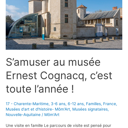
immersif
à
visiter
en
famille
S’amuser au musée
Ernest Cognacq, c’est
toute l’année !
17 - Charente-Maritime
,
3-6 ans
,
6-12 ans
,
Familles
,
France
,
Musées d'art et d'histoire- Môm'Art
,
Musées signataires
,
Nouvelle-Aquitaine
/
Môm'Art
Une visite en famille Le parcours de visite est pensé pour