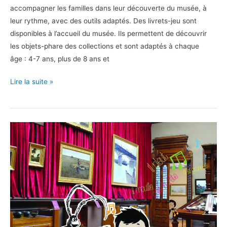
accompagner les familles dans leur découverte du musée, à
leur rythme, avec des outils adaptés. Des livrets-jeu sont
disponibles à l’accueil du musée. Ils permettent de découvrir
les objets-phare des collections et sont adaptés à chaque
âge : 4-7 ans, plus de 8 ans et
S’amuser
Lire la suite »
au
musée
Ernest
Cognacq,
c’est
toute
l’année !