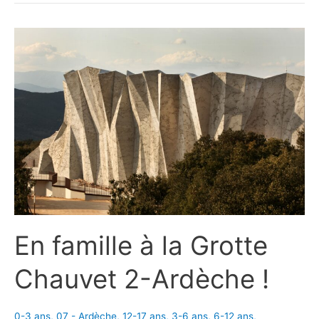
En famille à la Grotte
Chauvet 2-Ardèche !
0-3 ans
,
07 - Ardèche
,
12-17 ans
,
3-6 ans
,
6-12 ans
,