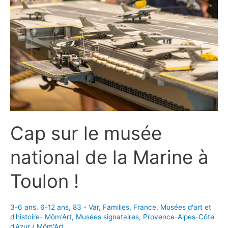
Cap sur le musée
national de la Marine à
Toulon !
3-6 ans
,
6-12 ans
,
83 - Var
,
Familles
,
France
,
Musées d'art et
d'histoire- Môm'Art
,
Musées signataires
,
Provence-Alpes-Côte
d'Azur
/
Môm'Art