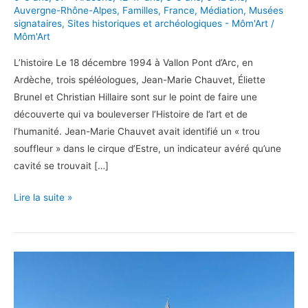
Auvergne-Rhône-Alpes
,
Familles
,
France
,
Médiation
,
Musées
signataires
,
Sites historiques et archéologiques - Môm'Art
/
Môm'Art
L’histoire Le 18 décembre 1994 à Vallon Pont d’Arc, en
Ardèche, trois spéléologues, Jean-Marie Chauvet, Éliette
Brunel et Christian Hillaire sont sur le point de faire une
découverte qui va bouleverser l’Histoire de l’art et de
l’humanité. Jean-Marie Chauvet avait identifié un « trou
souffleur » dans le cirque d’Estre, un indicateur avéré qu’une
cavité se trouvait […]
En
Lire la suite »
famille
à
la
Grotte
Chauvet
2-