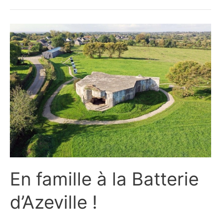
famille
au
Musée
de
la
fleur
d’Ollioules
et
de
l’olivier
En famille à la Batterie
d’Azeville !