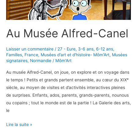
Au Musée Alfred-Canel
Laisser un commentaire
/
27 - Eure
,
3-6 ans
,
6-12 ans
,
Familles
,
France
,
Musées d'art et d'histoire- Môm'Art
,
Musées
signataires
,
Normandie
/
Môm'Art
Au musée Alfred-Canel, on joue, on explore et on voyage dans
le temps ! Petits et grands partent ensemble, au cœur du XIXᵉ
siècle, au moyen de visites et d’activités interactives pleines
de surprises. Enfants, ados, parents, grands-parents, nounous
ou copains ; tout le monde est de la partie ! La Galerie des arts,
le
Au
Lire la suite »
Musée