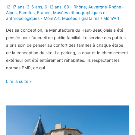
12-17 ans
,
3-6 ans
,
6-12 ans
,
69 - Rhône
,
Auvergne-Rhône-
Alpes
,
Familles
,
France
,
Musées ethnographiques et
anthropologiques - Môm'Art
,
Musées signataires
/
Môm'Art
Dès sa conception, la Manufacture du Haut-Beaujolais a été
pensée pour l’accueil du public familial. Le service des publics
a pris soin de penser au confort des familles à chaque étape
de la conception du site. Le parking, la cour et le cheminement
extérieur ont été entièrement réhabilités. Ils respectent les
normes PMR, ce qui
Écomusée
Lire la suite »
du
Haut-
Beaujolais,
un
écomusée
moderne
et