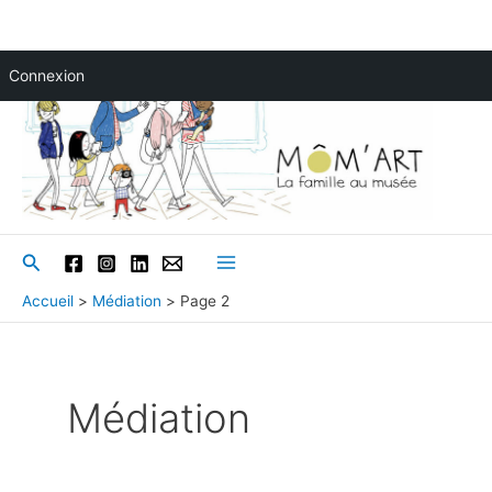
Aller
Connexion
au
contenu
Rechercher
Main
Accueil
Médiation
Page 2
Menu
Médiation