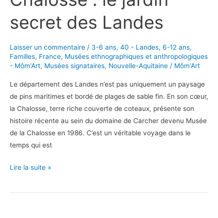
secret des Landes
Laisser un commentaire
/
3-6 ans
,
40 - Landes
,
6-12 ans
,
Familles
,
France
,
Musées ethnographiques et anthropologiques
- Môm'Art
,
Musées signataires
,
Nouvelle-Aquitaine
/
Môm'Art
Le département des Landes n’est pas uniquement un paysage
de pins maritimes et bordé de plages de sable fin. En son cœur,
la Chalosse, terre riche couverte de coteaux, présente son
histoire récente au sein du domaine de Carcher devenu Musée
de la Chalosse en 1986. C’est un véritable voyage dans le
temps qui est
Le
Lire la suite »
Musée
de
la
Chalosse