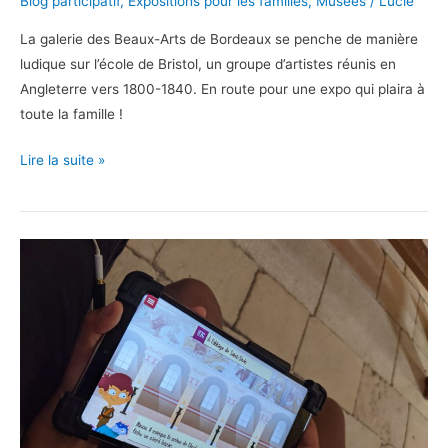
Blog participatif
,
Expositions pour les familles
,
Musées
/
Lucie
La galerie des Beaux-Arts de Bordeaux se penche de manière
ludique sur l’école de Bristol, un groupe d’artistes réunis en
Angleterre vers 1800-1840. En route pour une expo qui plaira à
toute la famille !
L’expo
Lire la suite »
kids-
friendly
Absolutely
Bizarre