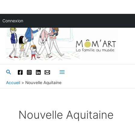
Aller
Connexion
au
contenu
Rechercher
Main
Accueil
Nouvelle Aquitaine
Menu
Nouvelle Aquitaine