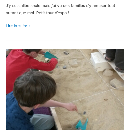
J’y suis allée seule mais j’ai vu des familles s’y amuser tout
autant que moi. Petit tour d’expo !
Très
Lire la suite »
Toucher
au
muséum
de
Bordeaux