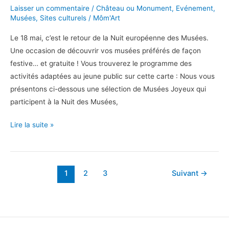
Laisser un commentaire
/
Château ou Monument
,
Evénement
,
Musées
,
Sites culturels
/
Môm'Art
Le 18 mai, c’est le retour de la Nuit européenne des Musées.
Une occasion de découvrir vos musées préférés de façon
festive… et gratuite ! Vous trouverez le programme des
activités adaptées au jeune public sur cette carte : Nous vous
présentons ci-dessous une sélection de Musées Joyeux qui
participent à la Nuit des Musées,
La
Lire la suite »
Nuit
des
Musées
1
2
3
Suivant
→
en
famille