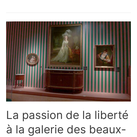
tumulus
et
un
musée
!
La passion de la liberté
à la galerie des beaux-