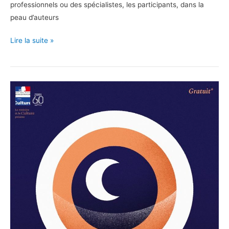
professionnels ou des spécialistes, les participants, dans la
peau d’auteurs
Cité
Lire la suite »
internationale
de
la
bande
dessinée
et
de
l’image
à
Angoulême