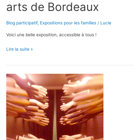
arts de Bordeaux
Blog participatif
,
Expositions pour les familles
/
Lucie
Voici une belle exposition, accessible à tous !
La
Lire la suite »
passion
de
la
liberté
à
la
galerie
des
beaux-
arts
de