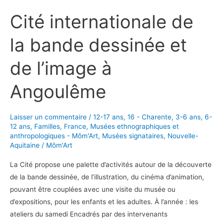
:
Cité internationale de
le
jardin
la bande dessinée et
secret
des
de l’image à
Landes
Angoulême
Laisser un commentaire
/
12-17 ans
,
16 - Charente
,
3-6 ans
,
6-
12 ans
,
Familles
,
France
,
Musées ethnographiques et
anthropologiques - Môm'Art
,
Musées signataires
,
Nouvelle-
Aquitaine
/
Môm'Art
La Cité propose une palette d’activités autour de la découverte
de la bande dessinée, de l’illustration, du cinéma d’animation,
pouvant être couplées avec une visite du musée ou
d’expositions, pour les enfants et les adultes. À l’année : les
ateliers du samedi Encadrés par des intervenants