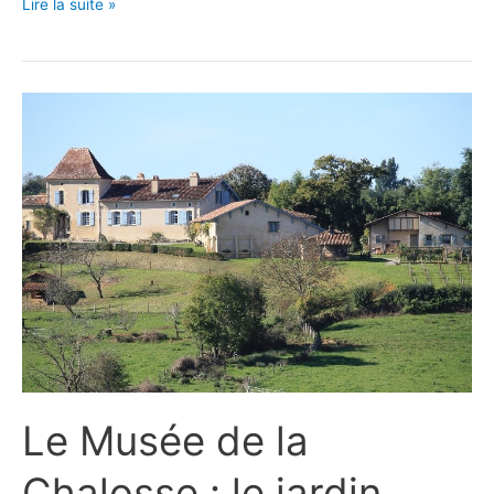
Archéo
Lire la suite »
en
famille
Le Musée de la
Chalosse : le jardin